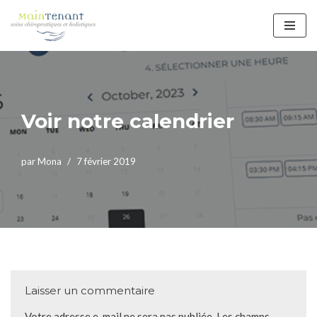
Aller
au
contenu
Voir notre calendrier
par
Mona
7 février 2019
Laisser un commentaire
Votre adresse e-mail ne sera pas publiée.
Les champs